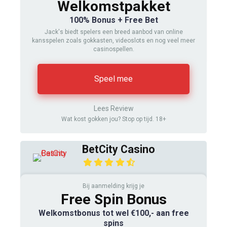
Welkomstpakket
100% Bonus + Free Bet
Jack's biedt spelers een breed aanbod van online
kansspelen zoals gokkasten, videoslots en nog veel meer
casinospellen.
Speel mee
Lees Review
Wat kost gokken jou? Stop op tijd. 18+
BetCity Casino
Bij aanmelding krijg je
Free Spin Bonus
Welkomstbonus tot wel €100,- aan free
spins