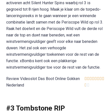
activeren acht Silent Hunter Spins waarbij rol 3 is
gegroeid tot 8 rijen hoog. Maak je klaar om de torpedo-
lanceringsreeks in te gaan wanneer je een winnende
combinatie landt samen met de Periscope Wild op rol 3.
Raak het doelwit en de Periscope Wild vult de derde rol
naar de top en duwt naar beneden, wat een
winstvermenigvuldiger geeft voor elke naar beneden
duwen. Het zal ook een verhoogde
winstvermenigvuldiger toekennen voor de rest van de
functie. xBombs kent ook een plakkerige
winstvermenigvuldiger toe voor de rest van de functie.
Review Videoslot Das Boot Online Gokken








Nederland


#3 Tombstone RIP