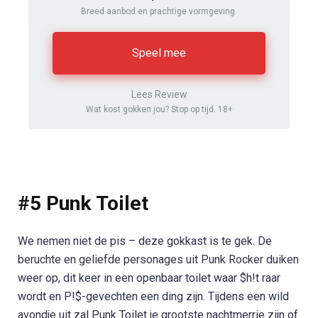
Breed aanbod en prachtige vormgeving.
Speel mee
Lees Review
Wat kost gokken jou? Stop op tijd. 18+
#5 Punk Toilet
We nemen niet de pis – deze gokkast is te gek. De
beruchte en geliefde personages uit Punk Rocker duiken
weer op, dit keer in een openbaar toilet waar $h!t raar
wordt en P!$-gevechten een ding zijn. Tijdens een wild
avondje uit zal Punk Toilet je grootste nachtmerrie zijn of