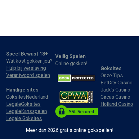
Speel Bewust 18+
Veilig Spelen
Wat kost gokken jou?
Online gokken!
Hulp bij verslaving
Goksites
Verantwoord spelen
Onze Tips
BetCity Casino
Jack's Casino
Handige sites
Circus Casino
GoksitesNederland
Holland Casino
LegaleGoksites
LegaleKansspelen
Legale Goksites
Meer dan 2026 gratis online gokspellen!