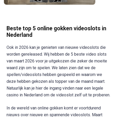
Beste top 5 online gokken videoslots in
Nederland
Ook in 2026 kan je genieten van nieuwe videoslots die
worden gereleased. Wij hebben de 5 beste video slots
van maart 2026 voor je uitgekozen die zeker de moeite
waard zijn om te spelen. We laten zien dat we de
spellen/videoslots hebben gespeeld en waarom we
deze hebben gekozen als topper van de maand maart.
Natuurlijk kan je hier de ingang vinden naar een legale
casino in Nederland om de videoslot zelf uit te proberen.
In de wereld van online gokken komt er voortdurend
nieuws over nieuwe en spannende videoslots. Maart