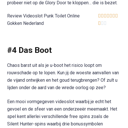
probeer niet op de Glory Door te kloppen… die is bezet.
Review Videoslot Punk Toilet Online







Gokken Nederland



#4 Das Boot
Chaos barst uit als je u-boot het risico loopt om
rouwschade op te lopen. Kun jij de woeste aanvallen van
de vijand ontwijken en het goud terugbrengen? Of zult u
lijden onder de aard van de wrede oorlog op zee?
Een mooi vormgegeven videoslot waarbij je echt het
gevoel en de sfeer van een onderzeeër meemaakt. Het
spel kent allerlei verschillende free spins zoals de
Silent Hunter-spins waarbij drie bonussymbolen