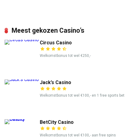
Meest gekozen Casino’s
Circus Casino
Welkomstbonus tot wel €250,-
Jack’s Casino
Welkomstbonus tot wel €100,- en 1 free sports bet
BetCity Casino
Welkomstbonus tot wel €100,- aan free spins