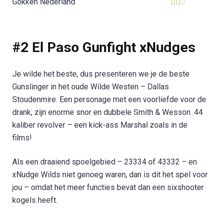
Gokken Nederland



#2 El Paso Gunfight xNudges
Je wilde het beste, dus presenteren we je de beste
Gunslinger in het oude Wilde Westen – Dallas
Stoudenmire. Een personage met een voorliefde voor de
drank, zijn enorme snor en dubbele Smith & Wesson .44
kaliber revolver – een kick-ass Marshal zoals in de
films!
Als een draaiend spoelgebied – 23334 of 43332 – en
xNudge Wilds niet genoeg waren, dan is dit het spel voor
jou – omdat het meer functies bevat dan een sixshooter
kogels heeft.