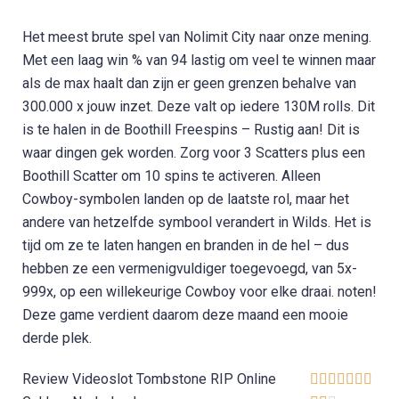
Het meest brute spel van Nolimit City naar onze mening.
Met een laag win % van 94 lastig om veel te winnen maar
als de max haalt dan zijn er geen grenzen behalve van
300.000 x jouw inzet. Deze valt op iedere 130M rolls. Dit
is te halen in de Boothill Freespins –
Rustig aan! Dit is
waar dingen gek worden. Zorg voor 3 Scatters plus een
Boothill Scatter om 10 spins te activeren. Alleen
Cowboy-symbolen landen op de laatste rol, maar het
andere van hetzelfde symbool verandert in Wilds. Het is
tijd om ze te laten hangen en branden in de hel – dus
hebben ze een vermenigvuldiger toegevoegd, van 5x-
999x, op een willekeurige Cowboy voor elke draai. noten!
Deze game verdient daarom deze maand een mooie
derde plek.
Review Videoslot Tombstone RIP Online






