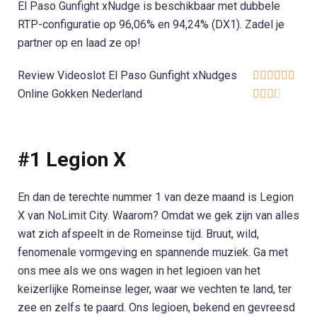
El Paso Gunfight xNudge is beschikbaar met dubbele
RTP-configuratie op 96,06% en 94,24% (DX1). Zadel je
partner op en laad ze op!
Review Videoslot El Paso Gunfight xNudges






Online Gokken Nederland




#1 Legion X
En dan de terechte nummer 1 van deze maand is Legion
X van NoLimit City. Waarom? Omdat we gek zijn van alles
wat zich afspeelt in de Romeinse tijd. Bruut, wild,
fenomenale vormgeving en spannende muziek.
Ga met
ons mee als we ons wagen in het legioen van het
keizerlijke Romeinse leger, waar we vechten te land, ter
zee en zelfs te paard. Ons legioen, bekend en gevreesd