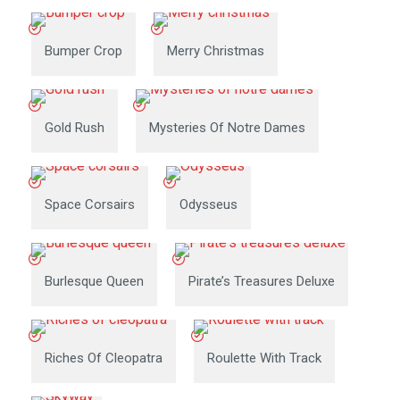
Bumper Crop
Merry Christmas
Gold Rush
Mysteries Of Notre Dames
Space Corsairs
Odysseus
Burlesque Queen
Pirate’s Treasures Deluxe
Riches Of Cleopatra
Roulette With Track