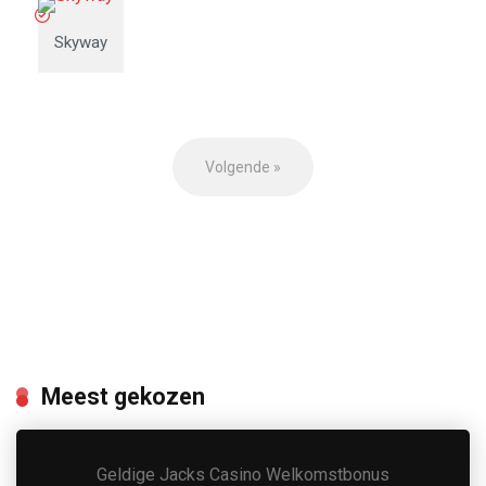
Skyway
Volgende »
Meest gekozen
Geldige
Jacks Casino
Welkomstbonus