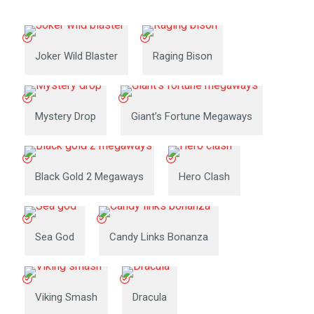
Joker Wild Blaster
Raging Bison
Mystery Drop
Giant’s Fortune Megaways
Black Gold 2 Megaways
Hero Clash
Sea God
Candy Links Bonanza
Viking Smash
Dracula