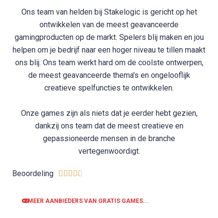
Ons team van helden bij Stakelogic is gericht op het
ontwikkelen van de meest geavanceerde
gamingproducten op de markt. Spelers blij maken en jou
helpen om je bedrijf naar een hoger niveau te tillen maakt
ons blij. Ons team werkt hard om de coolste ontwerpen,
de meest geavanceerde thema's en ongelooflijk
creatieve spelfuncties te ontwikkelen.
Onze games zijn als niets dat je eerder hebt gezien,
dankzij ons team dat de meest creatieve en
gepassioneerde mensen in de branche
vertegenwoordigt.
Beoordeling





MEER AANBIEDERS VAN GRATIS GAMES...