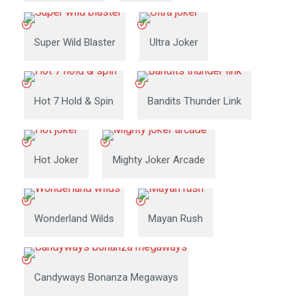
Super Wild Blaster
Ultra Joker
Hot 7 Hold & Spin
Bandits Thunder Link
Hot Joker
Mighty Joker Arcade
Wonderland Wilds
Mayan Rush
Candyways Bonanza Megaways