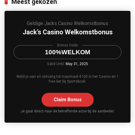
Meest gekozen
Geldige
Jacks Casino
Welkomstbonus
Jack’s Casino Welkomstbonus
Bonus Code
100%WELKOM
Valid Until:
May 31, 2025
Meld je aan en ontvang tot maximaal €100 in het Casino en 1
free bet bij Sportsbook.
Claim Bonus
Je gaat direct naar de betreffende actie bij de aanbieder.