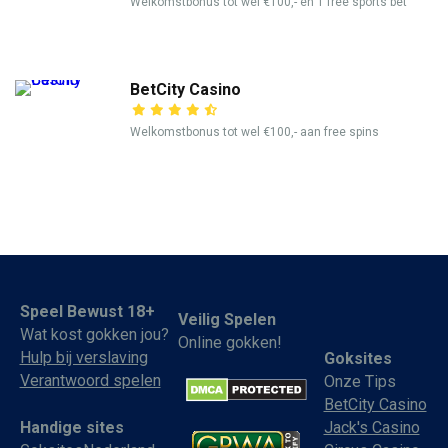
Welkomstbonus tot wel €100,- en 1 free sports bet
BetCity Casino
Welkomstbonus tot wel €100,- aan free spins
Speel Bewust 18+
Veilig Spelen
Wat kost gokken jou?
Online gokken!
Hulp bij verslaving
Goksites
Verantwoord spelen
Onze Tips
BetCity Casino
Jack's Casino
Handige sites