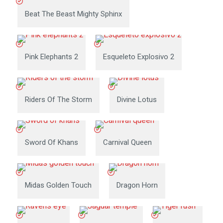
Beat The Beast Mighty Sphinx
Pink Elephants 2
Esqueleto Explosivo 2
Riders Of The Storm
Divine Lotus
Sword Of Khans
Carnival Queen
Midas Golden Touch
Dragon Horn