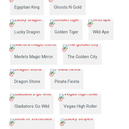
Egyptian King
Ghosts N Gold
Lucky Dragon
Golden Tiger
Wild Ape
Merlin’s Magic Mirror
The Golden City
Dragon Stone
Pinata Fiesta
Gladiators Go Wild
Vegas High Roller