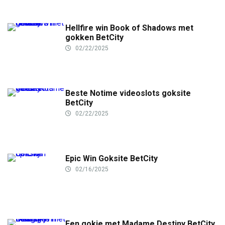
Hellfire win Book of Shadows met
gokken BetCity
02/22/2025
Beste Notime videoslots goksite
BetCity
02/22/2025
Epic Win Goksite BetCity
02/16/2025
Een gokje met Madame Destiny BetCity