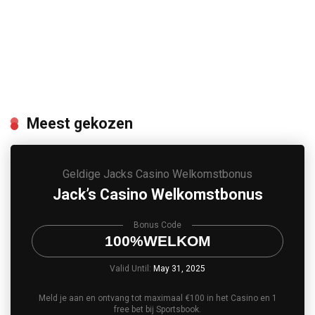
Meest gekozen
Geldige
Jacks Casino
Welkomstbonus
Jack’s Casino Welkomstbonus
Bonus Code
100%WELKOM
Valid Until:
May 31, 2025
Meld je aan en ontvang tot maximaal €100 in het Casino en 1
free bet bij Sportsbook.