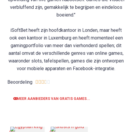
verbluffend zijn, gemakkelijk te begrijpen en eindeloos
boeiend."
iSoftBet heeft zijn hoofdkantoor in Londen, maar heeft
ook een kantoor in Luxemburg en heeft momenteel een
gamingportfolio van meer dan vierhonderd spellen; dit
aantal omvat de verschillende genres van online games,
waaronder slots, tafelspellen, games die zijn ontworpen
voor mobiele apparaten en Facebook-integratie.
Beoordeling





MEER AANBIEDERS VAN GRATIS GAMES...