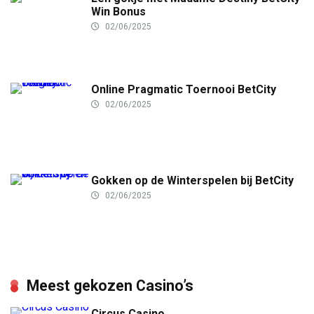
Win Bonus
02/06/2025
Online Pragmatic Toernooi BetCity
02/06/2025
Gokken op de Winterspelen bij BetCity
02/06/2025
Meest gekozen Casino’s
Circus Casino