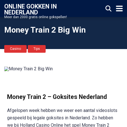
ONLINE GOKKEN IN
NEDERLAND
Meer dan 2000 gratis online gokspellen!
Money Train 2 Big Win
Home
»
Money Train 2 Big Win
Casino
Tips
Money Train 2 – Goksites Nederland
Afgelopen week hebben we weer een aantal videoslots
gespeeld bij legale goksites in Nederland. Zo hebben
we bij Holland Casino Online het spel Money Train 2