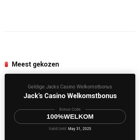
Meest gekozen
Geldige
Jacks Casino
Welkomstbonus
Jack’s Casino Welkomstbonus
Bonus Code
100%WELKOM
Valid Until:
May 31, 2025