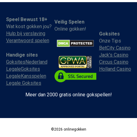
Speel Bewust 18+
Veilig Spelen
Wat kost gokken jou?
Online gokken!
Hulp bij verslaving
Goksites
Verantwoord spelen
Onze Tips
BetCity Casino
Jack's Casino
Handige sites
Circus Casino
GoksitesNederland
Holland Casino
LegaleGoksites
LegaleKansspelen
Legale Goksites
Meer dan 2000 gratis online gokspellen!
©2026 onlinegokken