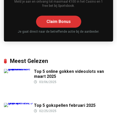
Meld je aan en ontvang tot maximaal €100 in het Casino en 1
free bet bij Sportsbook.
Claim Bonus
Je gaat direct naar de betreffende actie bij de aanbieder.
Meest Gelezen
Top 5 online gokken videoslots van
maart 2025
03/06/2025
Top 5 gokspellen februari 2025
02/25/2025