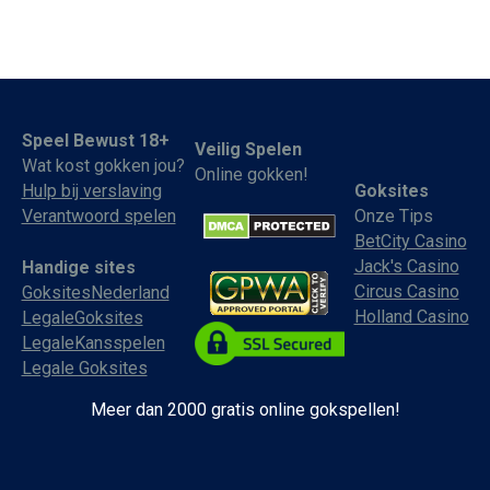
Speel Bewust 18+
Veilig Spelen
Wat kost gokken jou?
Online gokken!
Hulp bij verslaving
Goksites
Verantwoord spelen
Onze Tips
BetCity Casino
Jack's Casino
Handige sites
Circus Casino
GoksitesNederland
Holland Casino
LegaleGoksites
LegaleKansspelen
Legale Goksites
Meer dan 2000 gratis online gokspellen!