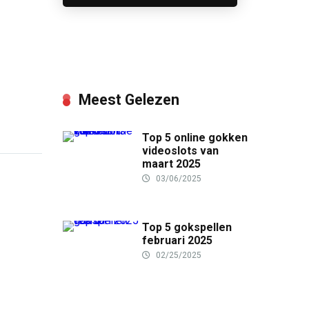
Meest Gelezen
Top 5 online gokken
videoslots van
maart 2025
03/06/2025
Top 5 gokspellen
februari 2025
02/25/2025