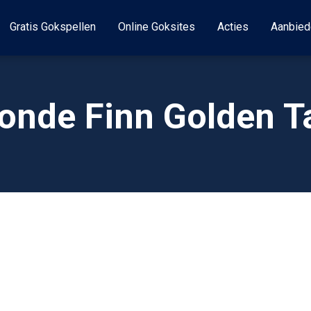
Gratis Gokspellen
Online Goksites
Acties
Aanbied
ronde Finn Golden T