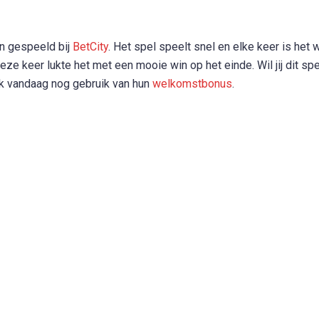
n gespeeld bij
BetCity
. Het spel speelt snel en elke keer is het 
eze keer lukte het met een mooie win op het einde. Wil jij dit sp
k vandaag nog gebruik van hun
welkomstbonus
.