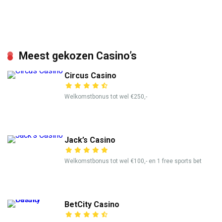
Meest gekozen Casino’s
Circus Casino
Welkomstbonus tot wel €250,-
Jack’s Casino
Welkomstbonus tot wel €100,- en 1 free sports bet
BetCity Casino