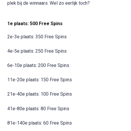
plek bij de winnaars. Wel zo eerlijk toch?
1e plaats: 500 Free Spins
2e-3e plaats: 350 Free Spins
4e-5e plaats: 250 Free Spins
6e-10e plaats: 200 Free Spins
11e-20e plaats: 150 Free Spins
21e-40e plaats: 100 Free Spins
41e-80e plaats: 80 Free Spins
81e-140e plaats: 60 Free Spins